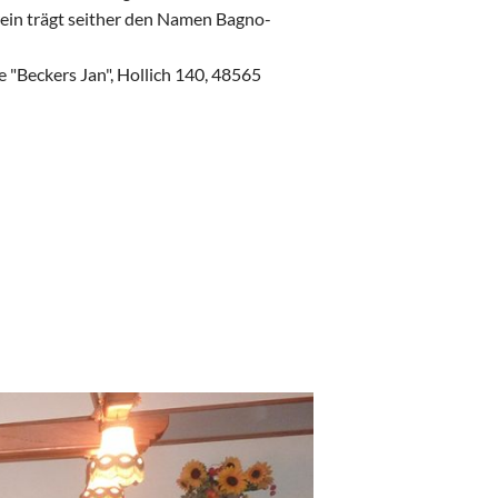
Neujahrskuchen backen 2020
in trägt seither den Namen Bagno-
Familientag 2022
Saisonopening 2023
te "Beckers Jan", Hollich 140, 48565
Familientag 2023
Saisoneröffnung der Borussia
Familientag 2024 der Bagno Fohlen Steinfurt 2010
Neujahrskuchen backen 2025
Familientag der Bagno Fohlen 2025
Saisonopening 2026 der Bagno Fohlen