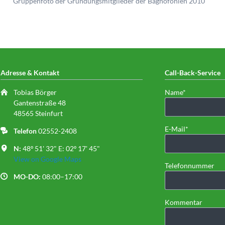
Gruppenfoto der Gründungsmitglieder der Bagnofohlen 2010
Adresse & Kontakt
Call-Back-Service
Pflichtfeld
Tobias Börger
Name
*
Gantenstraße 48
48565 Steinfurt
Pflichtfeld
E-Mail
*
Telefon
02552-2408
N:
48º 51' 32" E: 02º 17' 45"
View on Google Maps
Telefonnummer
MO-DO:
08:00–17:00
Kommentar