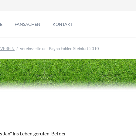
Navigation
überspringen
E
FANSACHEN
KONTAKT
VEREIN
Vereinsseite der Bagno Fohlen Steinfurt 2010
Romfahrt der Bagno Fohlen
Neujahrskuchen backen 2019
Familientag der Bagno Fohlen
Jahreshauptversammlung 2019
 Jan" ins Leben gerufen. Bei der