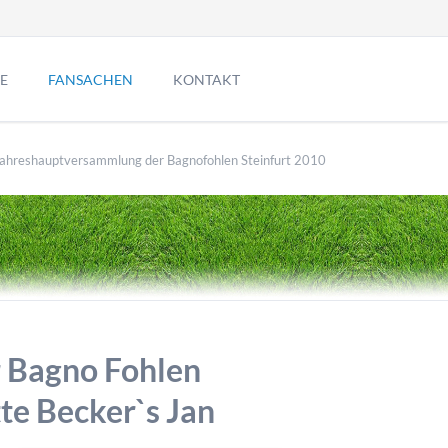
Navigation
überspringen
E
FANSACHEN
KONTAKT
ahreshauptversammlung der Bagnofohlen Steinfurt 2010
Romfahrt der Bagno Fohlen
Neujahrskuchen backen 2019
 Bagno Fohlen
Familientag der Bagno Fohlen
tte Becker`s Jan
Jahreshauptversammlung 2019