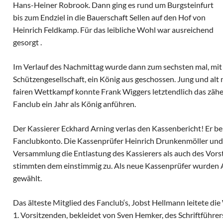
Hans-Heiner Robrook. Dann ging es rund um Burgsteinfurt
bis zum Endziel in die Bauerschaft Sellen auf den Hof von
Heinrich Feldkamp. Für das leibliche Wohl war ausreichend
gesorgt .
Im Verlauf des Nachmittag wurde dann zum sechsten mal, mit 
Schützengesellschaft, ein König aus geschossen. Jung und al
fairen Wettkampf konnte Frank Wiggers letztendlich das zähe
Fanclub ein Jahr als König anführen.
Der Kassierer Eckhard Arning verlas den Kassenbericht! Er be
Fanclubkonto. Die Kassenprüfer Heinrich Drunkenmöller und
Versammlung die Entlastung des Kassierers als auch des Vor
stimmten dem einstimmig zu. Als neue Kassenprüfer wurden 
gewählt.
Das älteste Mitglied des Fanclub‘s, Jobst Hellmann leitete di
1. Vorsitzenden, bekleidet von Sven Hemker, des Schriftführer