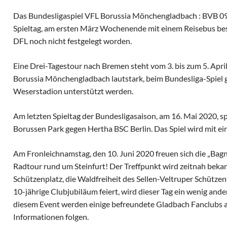
Das Bundesligaspiel VFL Borussia Mönchengladbach : BVB 0
Spieltag, am ersten März Wochenende mit einem Reisebus besu
DFL noch nicht festgelegt worden.
Eine Drei-Tagestour nach Bremen steht vom 3. bis zum 5. Apri
Borussia Mönchengladbach lautstark, beim Bundesliga-Spiel
Weserstadion unterstützt werden.
Am letzten Spieltag der Bundesligasaison, am 16. Mai 2020, 
Borussen Park gegen Hertha BSC Berlin. Das Spiel wird mit e
Am Fronleichnamstag, den 10. Juni 2020 freuen sich die „Bagn
Radtour rund um Steinfurt! Der Treffpunkt wird zeitnah bekan
Schützenplatz, die Waldfreiheit des Sellen-Veltruper Schützenv
10-jährige Clubjubiläum feiert, wird dieser Tag ein wenig ander
diesem Event werden einige befreundete Gladbach Fanclubs 
Informationen folgen.