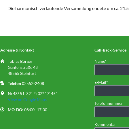
Die harmonisch verlaufende Versammlung endete um ca. 21.5
Adresse & Kontakt
Call-Back-Service
Pflichtfeld
Tobias Börger
Name
*
Gantenstraße 48
48565 Steinfurt
Pflichtfeld
E-Mail
*
Telefon
02552-2408
N:
48º 51' 32" E: 02º 17' 45"
View on Google Maps
Telefonnummer
MO-DO:
08:00–17:00
Kommentar