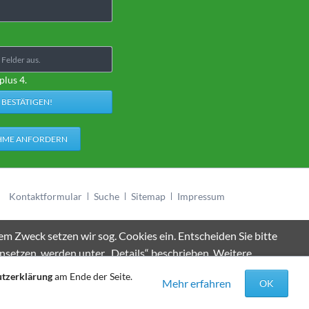
*
plus 4.
HME ANFORDERN
Navigation
Kontaktformular
Suche
Sitemap
Impressum
überspringen
m Zweck setzen wir sog. Cookies ein. Entscheiden Sie bitte
insetzen, werden unter „Details“ beschrieben. Weitere
sen …
tzerklärung
am Ende der Seite.
Mehr erfahren
OK