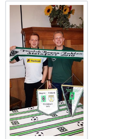
Neujahrskuchen backen 2020
Familientag 2022
Saisonopening 2023
Familientag 2023
Saisoneröffnung der Borussia
Familientag 2024 der Bagno Fohlen Steinfurt 2010
Neujahrskuchen backen 2025
Familientag der Bagno Fohlen 2025
Saisonopening 2026 der Bagno Fohlen