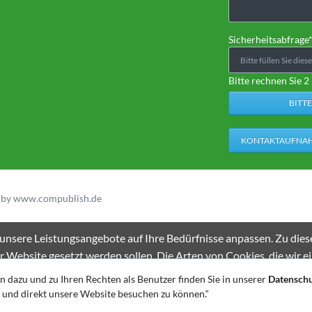
Pflichtfeld
Sicherheitsabfrage
Bitte rechnen Sie 2 
KONTAKTAUFNA
d by www.compublish.de
nsere Leistungsangebote auf Ihre Bedürfnisse anpassen. Zu diese
r Website gesetzt werden sollen. Die Arten von Cookies, die wir e
ionen erhalten Sie in unserer Datenschutzerklärung.
Weiterle
 dazu und zu Ihren Rechten als Benutzer finden Sie in unserer
Datenschu
Opt out from google Analytics
n und direkt unsere Website besuchen zu können.“
EINVERSTANDEN